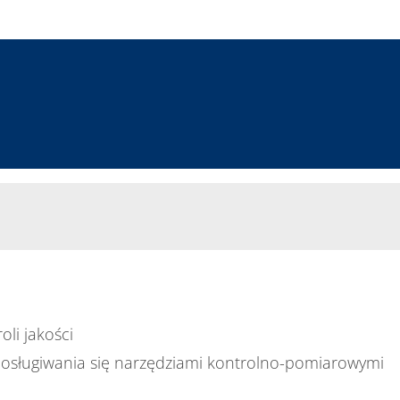
li jakości
posługiwania się narzędziami kontrolno-pomiarowymi