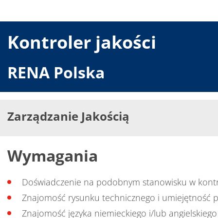
Kontroler jakości
RENA Polska
Zarządzanie Jakością
Wymagania
Doświadczenie na podobnym stanowisku w kontro
Znajomość rysunku technicznego i umiejętność 
Znajomość języka niemieckiego i/lub angielskiego