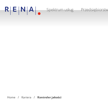
Spektrum usług
Przedsiębiorst
EN
PL
Spektrum usług
Przedsiębiorstwo
Ochrona Środowiska
Jakość
Kariera
FAQ
Kontakt i dojazd
RENA Technologies GmbH
Home
Kariera
Kontroler jakości