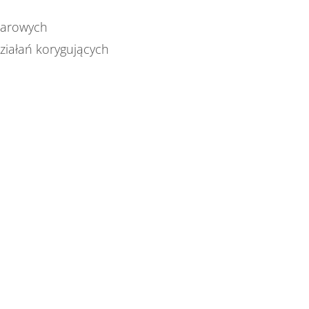
miarowych
ziałań korygujących