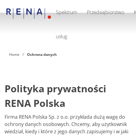
Spektrum
Przedsiębiorstwo
EN
PL
DE
Spektrum usług
Przedsiębiorstwo
usług
Ochrona Środowiska
Jakość
Kariera
Home
Ochrona danych
FAQ
Kontakt i dojazd
RENA Technologies GmbH
Polityka prywatności
RENA Polska
Firma RENA Polska Sp. z o.o. przykłada dużą wagę do
ochrony danych osobowych. Chcemy, aby użytkownik
wiedział, kiedy i które z jego danych zapisujemy i w jaki