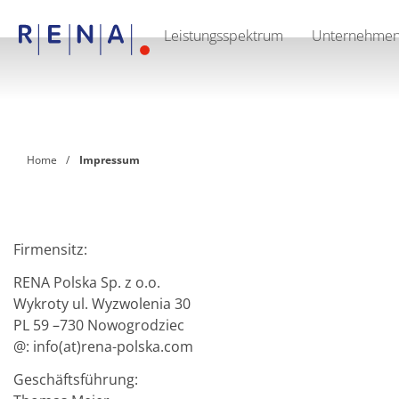
Leistungsspektrum
Unternehme
EN
PL
DE
Leistungsspektrum
Unternehmen
Umweltpolitik
Qualitätspolitik
Karriere
Home
Impressum
Kontakt & Anfahrt
RENA Technologies GmbH
Firmensitz:
RENA Polska Sp. z o.o.
Wykroty ul. Wyzwolenia 30
PL 59 –730 Nowogrodziec
@: info(at)rena-polska.com
Geschäftsführung: